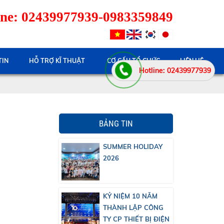
ne: 02439977939-0983359849
TIN
HỖ TRỢ KĨ THUẬT
CƠ CẤU TỔ CHỨC
LIÊN HỆ
Hotline: 02439977939
BẢNG TIN
SUMMER HOLIDAY
2026
KỶ NIỆM 10 NĂM
THÀNH LẬP CÔNG
TY CP THIẾT BỊ ĐIỆN